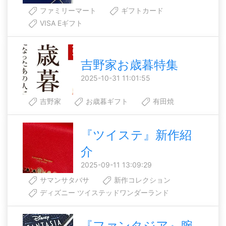
ファミリーマート
ギフトカード
VISA Eギフト
吉野家お歳暮特集
2025-10-31 11:01:55
吉野家
お歳暮ギフト
有田焼
『ツイステ』新作紹
介
2025-09-11 13:09:29
サマンサタバサ
新作コレクション
ディズニー ツイステッドワンダーランド
『ファンタジア』腕