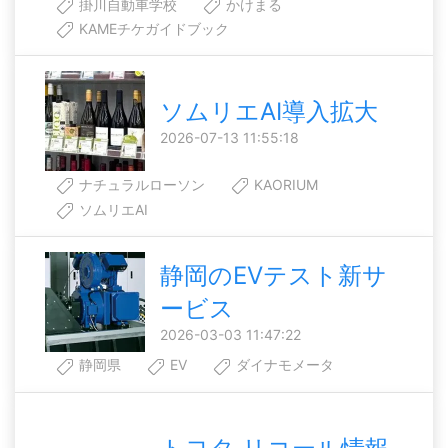
掛川自動車学校
かけまる
KAMEチケガイドブック
ソムリエAI導入拡大
2026-07-13 11:55:18
ナチュラルローソン
KAORIUM
ソムリエAI
静岡のEVテスト新サ
ービス
2026-03-03 11:47:22
静岡県
EV
ダイナモメータ