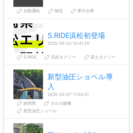
自動運転
物流
牽引台車
S.RIDE浜松初登場
2025-06-02 10:41:25
S.RIDE
浜松タクシー
富士タクシー
新型油圧ショベル導
入
2025-04-07 11:50:21
静岡県
ボルボ建機
新型油圧ショベル