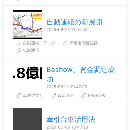
自動運転の新展開
2025-06-26 11:07:43
自動運転トラック
新東名高速道路
V2N通信
Bashow、資金調達成
功
2025-06-11 10:47:26
車載アプリ
資金調達
BASHOW
牽引台車活用法
2025-06-05 13:47:23