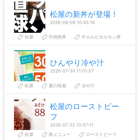
松屋の新丼が登場！
2026-08-06 10:45:16
松屋
牛焼肉丼
牛カルビホルモン丼
ひんやり冷や汁
2026-07-30 11:01:57
松屋
夏の味覚
冷や汁
松屋のローストビー
フ
2026-07-23 10:37:11
松屋
新メニュー
ローストビーフ